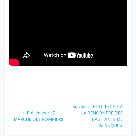
Navigation
Article
Suivant :
LE COLLECTIF A
de
Article
suivant
Précédent :
LE
LA RENCONTRE DES
précédent
:
MARCHÉ DES POMPIERS
HABITANTS DE
l’article
:
BLANQUI