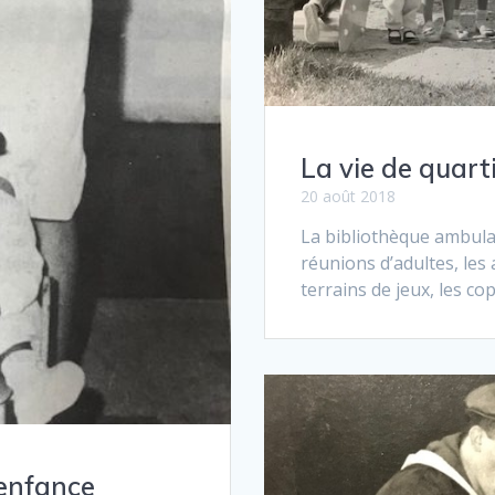
La vie de quar
20 août 2018
La bibliothèque ambulan
réunions d’adultes, les 
terrains de jeux, les co
 enfance