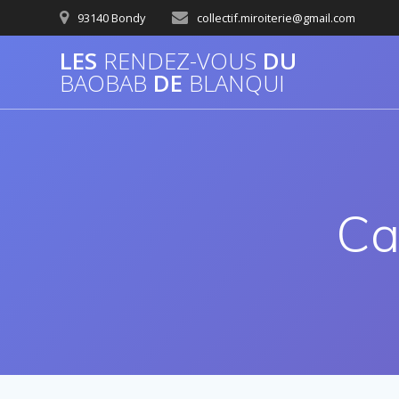
Passer
93140 Bondy
collectif.miroiterie@gmail.com
au
contenu
LES
RENDEZ-VOUS
DU
BAOBAB
DE
BLANQUI
Ca