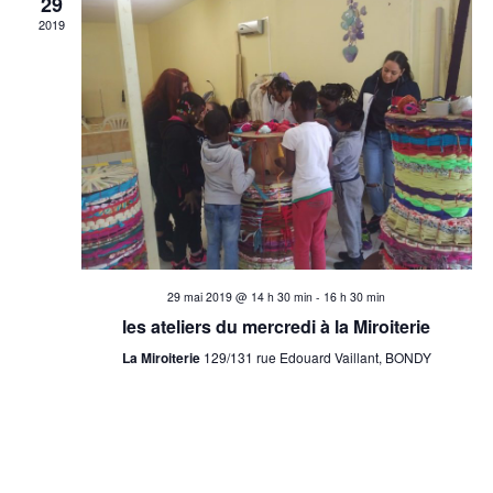
29
v
è
2019
i
n
e
g
m
a
e
t
n
t
i
o
29 mai 2019 @ 14 h 30 min
-
16 h 30 min
les ateliers du mercredi à la Miroiterie
n
La Miroiterie
129/131 rue Edouard Vaillant, BONDY
d
e
v