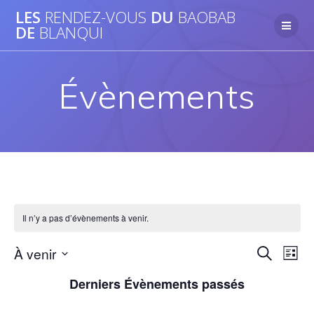
Passer
LES
RENDEZ-VOUS
DU
BAOBAB
au
DE
BLANQUI
contenu
Évènements
Il n’y a pas d’évènements à venir.
R
À venir
N
Recherche
Liste
Sélectionnez
a
e
Derniers Évènements passés
une
v
date.