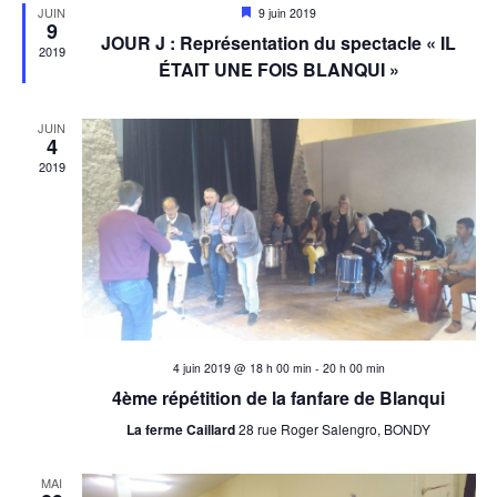
c
i
Mis
JUIN
9 juin 2019
9
en
h
g
JOUR J : Représentation du spectacle « IL
avant
2019
ÉTAIT UNE FOIS BLANQUI »
a
e
t
JUIN
r
i
4
2019
o
c
n
h
d
e
e
v
e
u
t
4 juin 2019 @ 18 h 00 min
-
20 h 00 min
e
4ème répétition de la fanfare de Blanqui
n
s
La ferme Caillard
28 rue Roger Salengro, BONDY
É
a
MAI
v