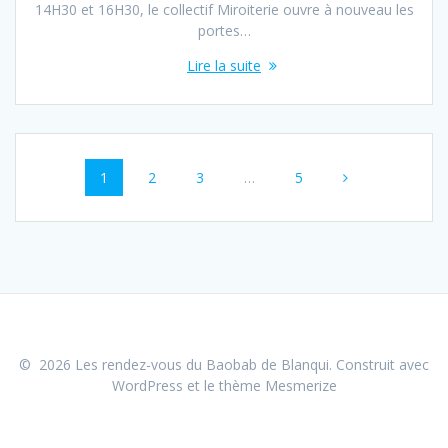
14H30 et 16H30, le collectif Miroiterie ouvre à nouveau les
portes…
Lire la suite
Navigation
Page
Page
Page
Page
1
2
3
…
5
au
sein
des
articles
© 2026 Les rendez-vous du Baobab de Blanqui. Construit avec
WordPress et le
thème Mesmerize