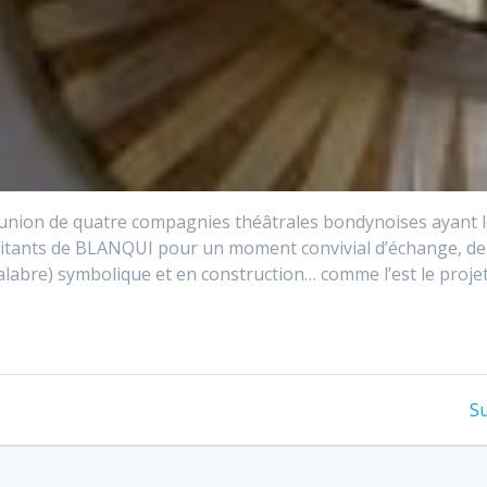
(réunion de quatre compagnies théâtrales bondynoises ayant le
bitants de BLANQUI pour un moment convivial d’échange, de p
alabre) symbolique et en construction… comme l’est le proj
Su