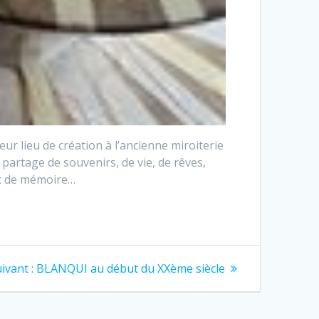
ur lieu de création à l’ancienne miroiterie
artage de souvenirs, de vie, de rêves,
et de mémoire…
Article
ivant :
BLANQUI au début du XXème siècle
suivant
: