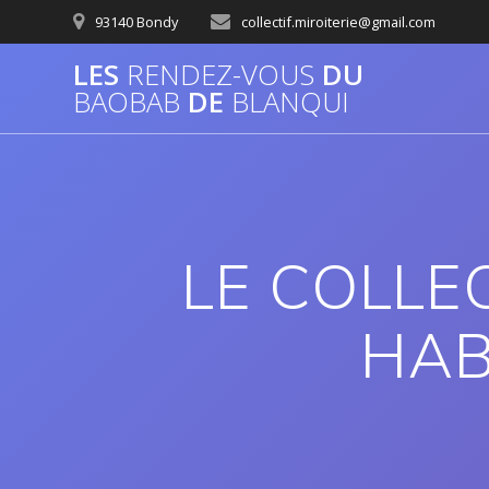
Passer
93140 Bondy
collectif.miroiterie@gmail.com
au
contenu
LES
RENDEZ-VOUS
DU
BAOBAB
DE
BLANQUI
LE COLLE
HAB