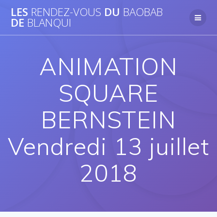
Passer
LES
RENDEZ-VOUS
DU
BAOBAB
au
DE
BLANQUI
contenu
ANIMATION
SQUARE
BERNSTEIN
Vendredi 13 juillet
2018